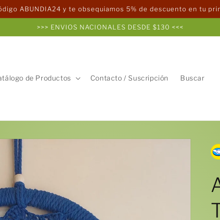
código ABUNDIA24 y te obsequiamos 5% de descuento en tu pr
>>> ENVIOS NACIONALES DESDE $130 <<<
atálogo de Productos
Contacto / Suscripción
Buscar