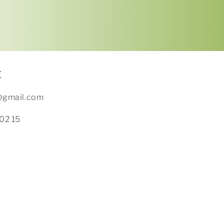
E
x@gmail.com
02 15