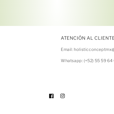
tarjeta de crédito
Agrega tu producto al carrito y
elige pagar con
1
Meses sin Tarjeta.
En tu cuenta de Mercado Pago,
elige la
2
cantidad de meses
y confirma.
Paga mes a mes
con saldo disponible, débito u
3
otros medios.
ATENCIÓN AL CLIENT
Email: holisticconceptm
Crédito sujeto a aprobación.
¿Tienes dudas? Consulta nuestra
Ayuda.
Whatsapp: (+52) 55 59 64 
Facebook
Instagram