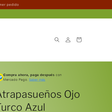
imer pedido
Iniciar
Carrito
sesión
Compra ahora, paga después
con
Mercado Pago.
Saber más
Atrapasueños Ojo
Turco Azul