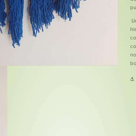
pu
Un
hi
co
co
no
bo