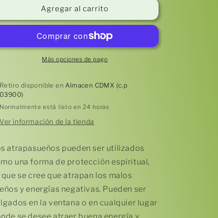
Atrapasueños
Atrapasueños
Agregar al carrito
Ojo
Ojo
Turco
Turco
Azul
Azul
Más opciones de pago
Retiro disponible en
Almacen CDMX (c.p
03900)
Normalmente está listo en 24 horas
Ver información de la tienda
s atrapasueños pueden ser utilizados
mo una forma de protección espiritual,
 que se cree que atrapan los malos
eños y energías negativas. Pueden ser
lgados en la ventana o en cualquier lugar
nde se desee atraer buena energía y