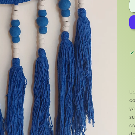
Lo
co
ya
su
co
do