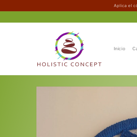
Ir
Aplica el 
directamente
al contenido
Inicio
C
Ir
directamente
a la
información
del producto