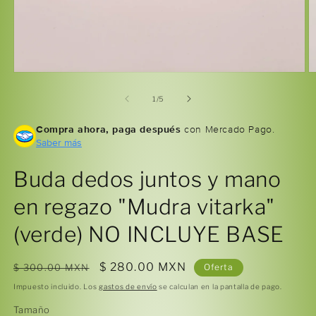
Abrir
Ab
elemento
e
multimedia
m
de
1
/
5
1
2
en
e
Compra ahora, paga después
con Mercado Pago.
una
u
ventana
Saber más
v
modal
m
Buda dedos juntos y mano
en regazo "Mudra vitarka"
(verde) NO INCLUYE BASE
Precio
Precio
$ 280.00 MXN
$ 300.00 MXN
Oferta
habitual
de
Impuesto incluido. Los
gastos de envío
se calculan en la pantalla de pago.
oferta
Tamaño