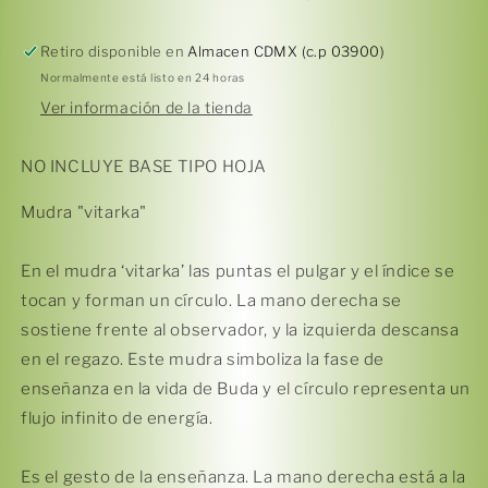
regazo
regazo
&quot;Mudra
&quot;Mudra
Retiro disponible en
Almacen CDMX (c.p 03900)
vitarka&quot;
vitarka&quot;
Normalmente está listo en 24 horas
(verde)
(verde)
Ver información de la tienda
NO
NO
INCLUYE
INCLUYE
BASE
BASE
NO INCLUYE BASE TIPO HOJA
Mudra "vitarka"
En el mudra ‘vitarka’ las puntas el pulgar y el índice se
tocan y forman un círculo. La mano derecha se
Compra ahora y paga a meses
sostiene frente al observador, y la izquierda descansa
sin tarjeta de crédito
en el regazo. Este mudra simboliza la fase de
enseñanza en la vida de Buda y el círculo representa un
Agrega tu producto al carrito y
elige
1
flujo infinito de energía.
pagar con Meses sin Tarjeta.
En tu cuenta de Mercado Pago,
elige
2
la cantidad de meses
y confirma.
Es el gesto de la enseñanza. La mano derecha está a la
Paga mes a mes
con saldo disponible,