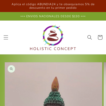
Ir
Aplica el código ABUNDIA24 y te obsequiamos 5% de
directamente
descuento en tu primer pedido
al contenido
>>> ENVIOS NACIONALES DESDE $130 <<<
Carrito
Ir
directamente
a la
información
del producto