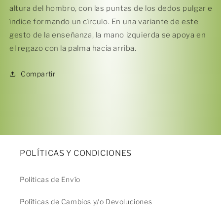
3
débito u otros medios.
altura del hombro, con las puntas de los dedos pulgar e
índice formando un círculo. En una variante de este
Crédito sujeto a aprobación.
gesto de la enseñanza, la mano izquierda se apoya en
¿Tienes dudas? Consulta nuestra
Ayuda.
el regazo con la palma hacia arriba.
Compartir
POLÍTICAS Y CONDICIONES
Politicas de Envío
Políticas de Cambios y/o Devoluciones