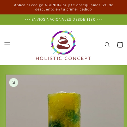
Ir
Aplica el código ABUNDIA24 y te obsequiamos 5% de
directamente
descuento en tu primer pedido
al contenido
>>> ENVIOS NACIONALES DESDE $130 <<<
Carrito
Ir
directamente
a la
información
del producto