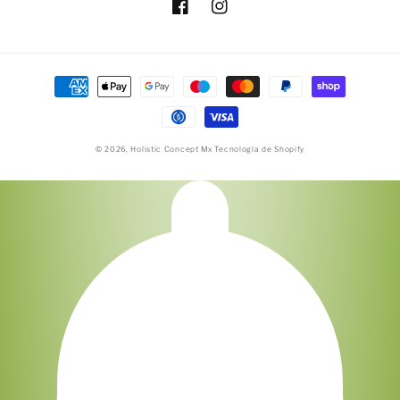
Facebook
Instagram
Formas
de
pago
© 2026,
Holistic Concept Mx
Tecnología de Shopify