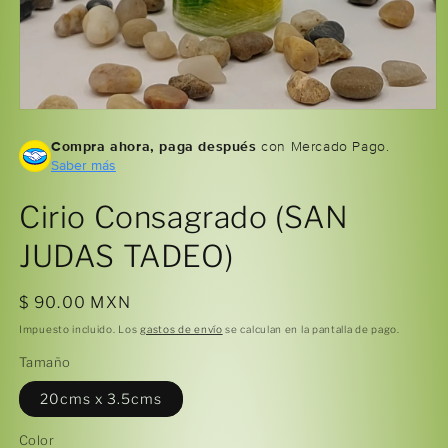
Abrir
elemento
Compra ahora, paga después
con Mercado Pago.
multimedia
1
Saber más
en
una
ventana
Cirio Consagrado (SAN
modal
JUDAS TADEO)
Precio
$ 90.00 MXN
habitual
Impuesto incluido. Los
gastos de envío
se calculan en la pantalla de pago.
Tamaño
20cms x 3.5cms
Color