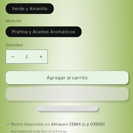
Verde y Amarillo
Material
Prafina y Aceites Aromáticos
Cantidad
Reducir
Aumentar
cantidad
cantidad
para
para
Cirio
Cirio
Agregar al carrito
Consagrado
Consagrado
(SAN
(SAN
JUDAS
JUDAS
TADEO)
TADEO)
Retiro disponible en
Almacen CDMX (c.p 03900)
Normalmente está listo en 24 horas