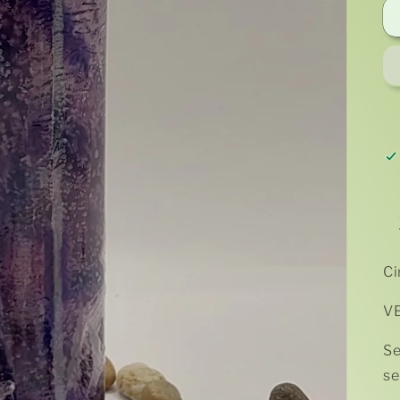
Ci
VE
Se
se