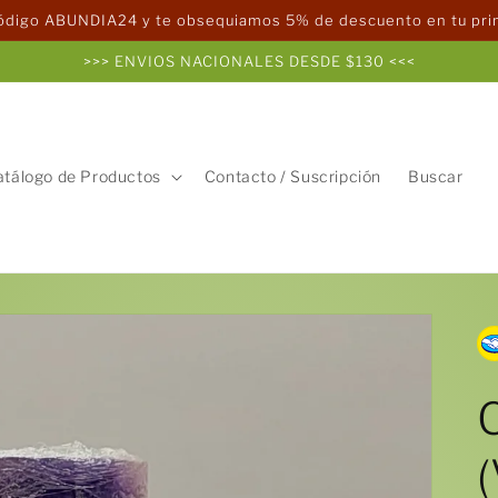
código ABUNDIA24 y te obsequiamos 5% de descuento en tu pr
>>> ENVIOS NACIONALES DESDE $130 <<<
atálogo de Productos
Contacto / Suscripción
Buscar