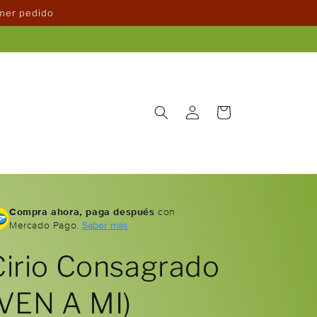
imer pedido
Iniciar
Carrito
sesión
Compra ahora, paga después
con
Mercado Pago.
Saber más
Cirio Consagrado
(VEN A MI)