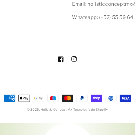
Email: holisticconceptm
Whatsapp: (+52) 55 59 64 
Facebook
Instagram
Formas
de
© 2026,
Holistic Concept Mx
Tecnología de Shopify
pago
Compra ahora y paga a meses sin