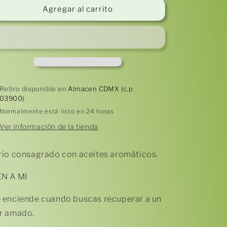
Cirio
Cirio
Agregar al carrito
Consagrado
Consagrado
(VEN
(VEN
A
A
MI)
MI)
Retiro disponible en
Almacen CDMX (c.p
03900)
Normalmente está listo en 24 horas
Ver información de la tienda
rio consagrado con aceites aromáticos.
N A MI
 enciende cuando buscas recuperar a un
r amado.