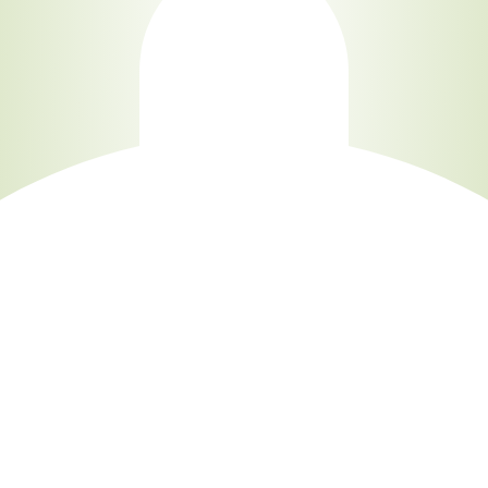
tarjeta de crédito
Agrega tu producto al carrito y
elige pagar con
1
Meses sin Tarjeta.
En tu cuenta de Mercado Pago,
elige la
2
cantidad de meses
y confirma.
Paga mes a mes
con saldo disponible, débito u
3
otros medios.
Crédito sujeto a aprobación.
¿Tienes dudas? Consulta nuestra
Ayuda.