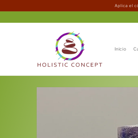
Ir
Aplica el 
directamente
al contenido
Inicio
C
Ir
directamente
a la
información
del producto