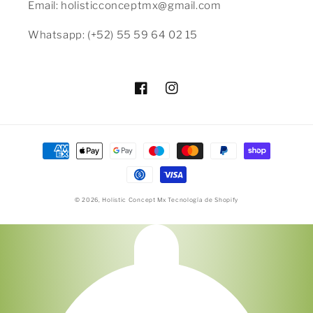
¿Tienes dudas? Consulta nuestra
Ayuda.
Email: holisticconceptmx@gmail.com
Whatsapp: (+52) 55 59 64 02 15
Facebook
Instagram
Formas
de
pago
© 2026,
Holistic Concept Mx
Tecnología de Shopify