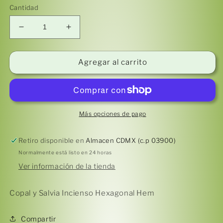
Cantidad
Reducir
Aumentar
cantidad
cantidad
para
para
Copal
Copal
Agregar al carrito
y
y
Salvia
Salvia
Incienso
Incienso
Hexagonal
Hexagonal
Hem
Hem
Más opciones de pago
Retiro disponible en
Almacen CDMX (c.p 03900)
Normalmente está listo en 24 horas
Ver información de la tienda
Copal y Salvia Incienso Hexagonal Hem
Compartir