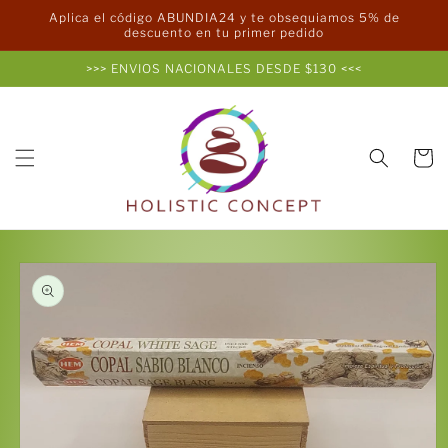
Ir
Aplica el código ABUNDIA24 y te obsequiamos 5% de
directamente
descuento en tu primer pedido
al contenido
>>> ENVIOS NACIONALES DESDE $130 <<<
Carrito
Ir
directamente
a la
información
del producto