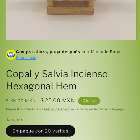
Abrir
elemento
Compra ahora, paga después
con Mercado Pago.
multimedia
1
Saber más
en
una
ventana
Copal y Salvia Incienso
modal
Hexagonal Hem
Precio
Precio
$ 25.00 MXN
$ 35.00 MXN
Oferta
habitual
de
Impuesto incluido. Los
gastos de envío
se calculan en la pantalla de pago.
oferta
Tamaño
Empaque con 20 varitas