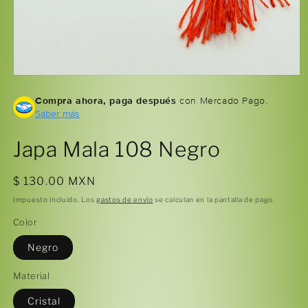
Abrir
elemento
Compra ahora, paga después
con Mercado Pago.
multimedia
1
Saber más
en
una
ventana
Japa Mala 108 Negro
modal
Precio
$ 130.00 MXN
habitual
Impuesto incluido. Los
gastos de envío
se calculan en la pantalla de pago.
Color
Negro
Material
Cristal