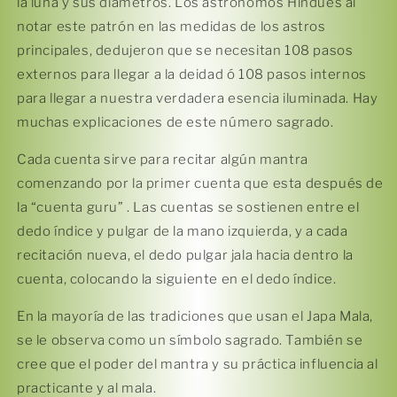
la luna y sus diámetros. Los astrónomos Hindúes al
notar este patrón en las medidas de los astros
principales, dedujeron que se necesitan 108 pasos
externos para llegar a la deidad ó 108 pasos internos
para llegar a nuestra verdadera esencia iluminada. Hay
muchas explicaciones de este número sagrado.
Cada cuenta sirve para recitar algún mantra
comenzando por la primer cuenta que esta después de
la “cuenta guru” . Las cuentas se sostienen entre el
dedo índice y pulgar de la mano izquierda, y a cada
recitación nueva, el dedo pulgar jala hacia dentro la
Compra ahora y paga a meses
cuenta, colocando la siguiente en el dedo índice.
sin tarjeta de crédito
En la mayoría de las tradiciones que usan el Japa Mala,
se le observa como un símbolo sagrado. También se
Agrega tu producto al carrito y
elige
1
cree que el poder del mantra y su práctica influencia al
pagar con Meses sin Tarjeta.
En tu cuenta de Mercado Pago,
elige
practicante y al mala.
2