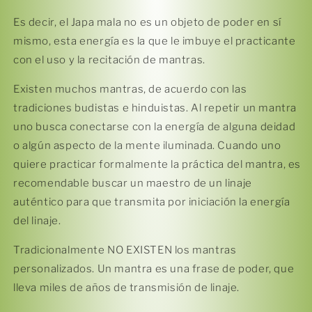
la cantidad de meses
y confirma.
Paga mes a mes
con saldo disponible,
3
Es decir, el Japa mala no es un objeto de poder en sí
débito u otros medios.
mismo, esta energía es la que le imbuye el practicante
con el uso y la recitación de mantras.
Crédito sujeto a aprobación.
¿Tienes dudas? Consulta nuestra
Ayuda.
Existen muchos mantras, de acuerdo con las
tradiciones budistas e hinduistas. Al repetir un mantra
uno busca conectarse con la energía de alguna deidad
o algún aspecto de la mente iluminada. Cuando uno
quiere practicar formalmente la práctica del mantra, es
recomendable buscar un maestro de un linaje
auténtico para que transmita por iniciación la energía
del linaje.
Tradicionalmente NO EXISTEN los mantras
personalizados. Un mantra es una frase de poder, que
lleva miles de años de transmisión de linaje.