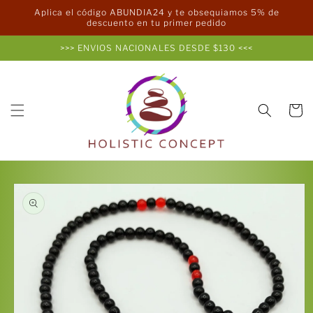
Ir
Aplica el código ABUNDIA24 y te obsequiamos 5% de
directamente
descuento en tu primer pedido
al contenido
>>> ENVIOS NACIONALES DESDE $130 <<<
Carrito
Ir
directamente
a la
información
del producto