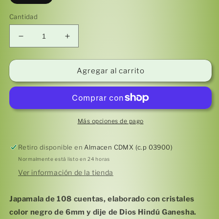
Cantidad
Reducir
Aumentar
cantidad
cantidad
para
para
Japa
Japa
Agregar al carrito
Mala
Mala
108
108
Negro
Negro
Más opciones de pago
Retiro disponible en
Almacen CDMX (c.p 03900)
Normalmente está listo en 24 horas
Ver información de la tienda
Japamala de 108 cuentas, elaborado con cristales
color negro de 6mm y dije de Dios Hindú Ganesha.