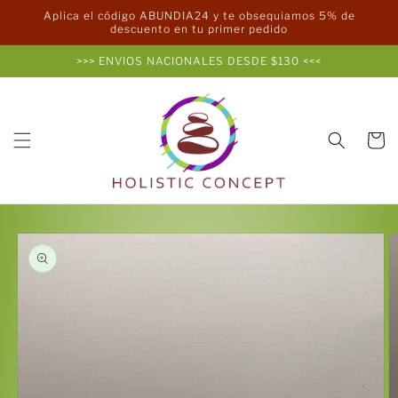
Ir
Aplica el código ABUNDIA24 y te obsequiamos 5% de
directamente
descuento en tu primer pedido
al contenido
>>> ENVIOS NACIONALES DESDE $130 <<<
Carrito
Ir
directamente
a la
información
del producto