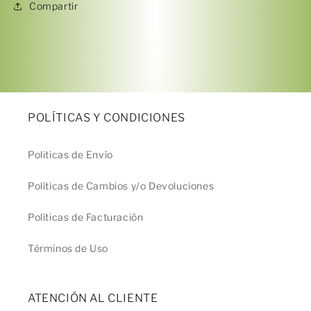
Compartir
sin tarjeta de crédito
Agrega tu producto al carrito y
elige
1
pagar con Meses sin Tarjeta.
En tu cuenta de Mercado Pago,
elige
2
la cantidad de meses
y confirma.
Paga mes a mes
con saldo disponible,
3
débito u otros medios.
POLÍTICAS Y CONDICIONES
Crédito sujeto a aprobación.
Politicas de Envío
¿Tienes dudas? Consulta nuestra
Ayuda.
Políticas de Cambios y/o Devoluciones
Políticas de Facturación
Términos de Uso
ATENCIÓN AL CLIENTE