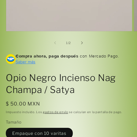
Abrir
Ab
elemento
e
multimedia
m
de
1
/
2
1
2
en
e
Compra ahora, paga después
con Mercado Pago.
una
u
ventana
Saber más
v
modal
m
Opio Negro Incienso Nag
Champa / Satya
Precio
$ 50.00 MXN
habitual
Impuesto incluido. Los
gastos de envío
se calculan en la pantalla de pago.
Tamaño
Empaque con 10 varitas