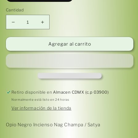
Cantidad
Reducir
Aumentar
cantidad
cantidad
para
para
Opio
Opio
Agregar al carrito
Negro
Negro
Incienso
Incienso
Nag
Nag
Champa
Champa
/
/
Satya
Satya
Retiro disponible en
Almacen CDMX (c.p 03900)
Normalmente está listo en 24 horas
Ver información de la tienda
Opio Negro Incienso Nag Champa / Satya
Compra ahora y paga a meses