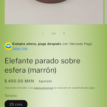
Abrir
Ab
elemento
e
multimedia
m
de
1
/
3
1
2
en
e
Compra ahora, paga después
con Mercado Pago.
una
u
ventana
Saber más
v
modal
m
Elefante parado sobre
esfera (marrón)
Precio
$ 400.00 MXN
Agotado
habitual
Impuesto incluido. Los
gastos de envío
se calculan en la pantalla de pago.
Tamaño
25 cms