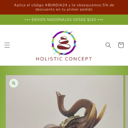
Ir
Aplica el código ABUNDIA24 y te obsequiamos 5% de
directamente
descuento en tu primer pedido
al contenido
>>> ENVIOS NACIONALES DESDE $130 <<<
Carrito
Ir
directamente
a la
información
del producto