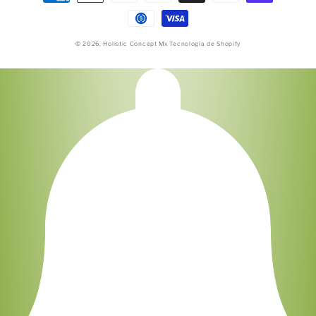
de
pago
© 2026,
Holistic Concept Mx
Tecnología de Shopify