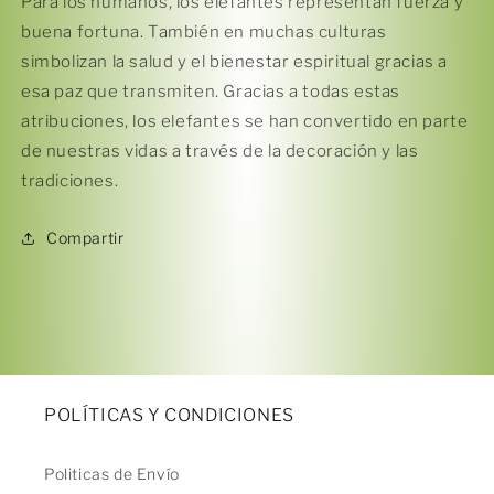
Para los humanos, los elefantes representan fuerza y ​​
buena fortuna. También en muchas culturas
simbolizan la salud y el bienestar espiritual gracias a
esa paz que transmiten. Gracias a todas estas
Compra ahora y paga a meses
atribuciones, los elefantes se han convertido en parte
sin tarjeta de crédito
de nuestras vidas a través de la decoración y las
tradiciones.
Agrega tu producto al carrito y
elige
1
pagar con Meses sin Tarjeta.
Compartir
En tu cuenta de Mercado Pago,
elige
2
la cantidad de meses
y confirma.
Paga mes a mes
con saldo disponible,
3
débito u otros medios.
Crédito sujeto a aprobación.
¿Tienes dudas? Consulta nuestra
Ayuda.
POLÍTICAS Y CONDICIONES
Politicas de Envío