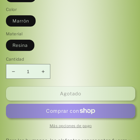
Color
Marrón
Material
Resina
Cantidad
Reducir
Aumentar
cantidad
cantidad
para
para
Elefante
Elefante
Agotado
parado
parado
sobre
sobre
esfera
esfera
(marrón)
(marrón)
Más opciones de pago