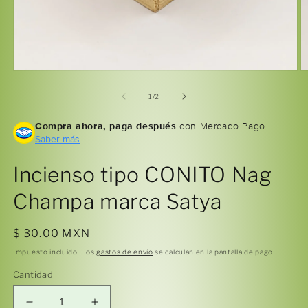
Abrir
Ab
elemento
e
multimedia
m
de
1
/
2
1
2
en
e
Compra ahora, paga después
con Mercado Pago.
una
u
ventana
Saber más
v
modal
m
Incienso tipo CONITO Nag
Champa marca Satya
Precio
$ 30.00 MXN
habitual
Impuesto incluido. Los
gastos de envío
se calculan en la pantalla de pago.
Cantidad
Reducir
Aumentar