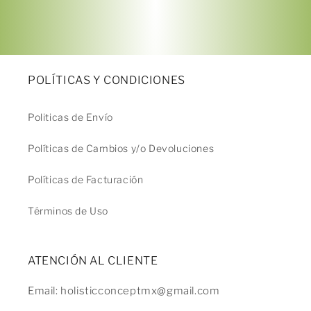
Agrega tu producto al carrito y
elige
1
pagar con Meses sin Tarjeta.
En tu cuenta de Mercado Pago,
elige
2
la cantidad de meses
y confirma.
POLÍTICAS Y CONDICIONES
Paga mes a mes
con saldo disponible,
3
débito u otros medios.
Politicas de Envío
Crédito sujeto a aprobación.
¿Tienes dudas? Consulta nuestra
Ayuda.
Políticas de Cambios y/o Devoluciones
Políticas de Facturación
Términos de Uso
ATENCIÓN AL CLIENTE
Email: holisticconceptmx@gmail.com