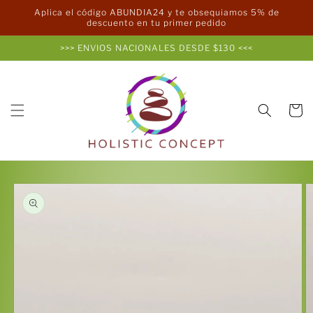
Ir
Aplica el código ABUNDIA24 y te obsequiamos 5% de
directamente
descuento en tu primer pedido
al contenido
>>> ENVIOS NACIONALES DESDE $130 <<<
Carrito
Ir
directamente
a la
información
del producto