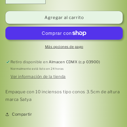
cantidad
cantidad
para
para
Incienso
Incienso
Agregar al carrito
tipo
tipo
CONITO
CONITO
Nag
Nag
Champa
Champa
marca
marca
Más opciones de pago
Satya
Satya
Retiro disponible en
Almacen CDMX (c.p 03900)
Normalmente está listo en 24 horas
Ver información de la tienda
Empaque con 10 inciensos tipo conos 3.5cm de altura
marca Satya
Compartir
Compra ahora y paga a meses
sin tarjeta de crédito