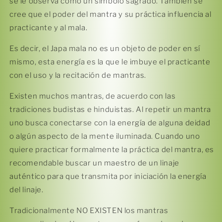
pagar con Meses sin Tarjeta.
se le observa como un símbolo sagrado. También se
En tu cuenta de Mercado Pago,
elige
2
cree que el poder del mantra y su práctica influencia al
la cantidad de meses
y confirma.
Paga mes a mes
con saldo disponible,
practicante y al mala.
3
débito u otros medios.
Es decir, el Japa mala no es un objeto de poder en sí
Crédito sujeto a aprobación.
mismo, esta energía es la que le imbuye el practicante
¿Tienes dudas? Consulta nuestra
Ayuda.
con el uso y la recitación de mantras.
Existen muchos mantras, de acuerdo con las
tradiciones budistas e hinduistas. Al repetir un mantra
uno busca conectarse con la energía de alguna deidad
o algún aspecto de la mente iluminada. Cuando uno
quiere practicar formalmente la práctica del mantra, es
recomendable buscar un maestro de un linaje
auténtico para que transmita por iniciación la energía
del linaje.
Tradicionalmente NO EXISTEN los mantras