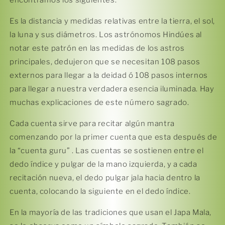
encontramos los siguientes:
Es la distancia y medidas relativas entre la tierra, el sol,
la luna y sus diámetros. Los astrónomos Hindúes al
notar este patrón en las medidas de los astros
principales, dedujeron que se necesitan 108 pasos
externos para llegar a la deidad ó 108 pasos internos
para llegar a nuestra verdadera esencia iluminada. Hay
muchas explicaciones de este número sagrado.
Cada cuenta sirve para recitar algún mantra
comenzando por la primer cuenta que esta después de
la “cuenta guru” . Las cuentas se sostienen entre el
dedo índice y pulgar de la mano izquierda, y a cada
Compra ahora y paga a meses
recitación nueva, el dedo pulgar jala hacia dentro la
sin tarjeta de crédito
cuenta, colocando la siguiente en el dedo índice.
En la mayoría de las tradiciones que usan el Japa Mala,
Agrega tu producto al carrito y
elige
1