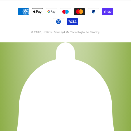
Formas
de
pago
© 2026,
Holistic Concept Mx
Tecnología de Shopify