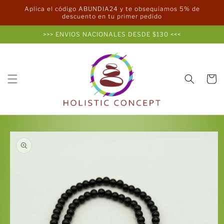
Ir
Aplica el código ABUNDIA24 y te obsequiamos 5% de
directamente
descuento en tu primer pedido
al contenido
>>> ENVIOS NACIONALES DESDE $130 <<<
Carrito
Ir
directamente
a la
información
del producto