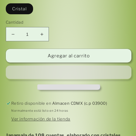
Cristal
Cantidad
Reducir
Aumentar
cantidad
cantidad
para
para
Japa
Japa
Agregar al carrito
Mala
Mala
108
108
Negro
Negro
(ajustable)
(ajustable)
Retiro disponible en
Almacen CDMX (c.p 03900)
Normalmente está listo en 24 horas
Ver información de la tienda
Japamala de 108 cuentas, elaborado con cristales