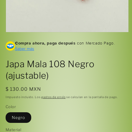
Abrir
elemento
Compra ahora, paga después
con Mercado Pago.
multimedia
1
Saber más
en
una
ventana
Japa Mala 108 Negro
modal
(ajustable)
Precio
$ 130.00 MXN
habitual
Impuesto incluido. Los
gastos de envío
se calculan en la pantalla de pago.
Color
Negro
Material