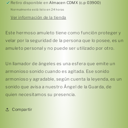
con
con
Retiro disponible en
Almacen CDMX (c.p 03900)
2
2
Normalmente está listo en 24 horas
alas
alas
Ver información de la tienda
Este hermoso amuleto tiene como función proteger y
velar por la seguridad de la persona que lo posee, es un
amuleto personal y no puede ser utilizado por otro.
Compra ahora y paga a meses
sin tarjeta de crédito
Un llamador de ángeles es una esfera que emite un
armonioso sonido cuando es agitada. Ese sonido
Agrega tu producto al carrito y
elige
1
armonioso y agradable, según cuenta la leyenda, es un
pagar con Meses sin Tarjeta.
En tu cuenta de Mercado Pago,
elige
sonido que avisa a nuestro Ángel de la Guarda, de
2
la cantidad de meses
y confirma.
quien necesitamos su presencia.
Paga mes a mes
con saldo disponible,
3
débito u otros medios.
Compartir
Crédito sujeto a aprobación.
¿Tienes dudas? Consulta nuestra
Ayuda.