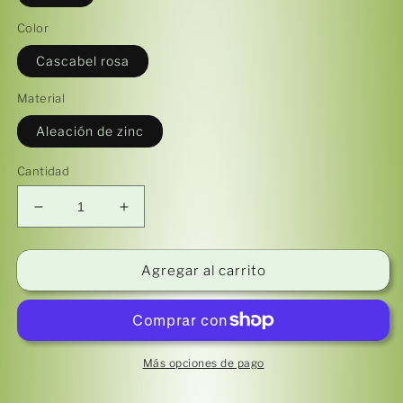
Color
Cascabel rosa
Material
Aleación de zinc
Cantidad
Reducir
Aumentar
cantidad
cantidad
para
para
Llamador
Llamador
Agregar al carrito
de
de
Ángeles
Ángeles
/
/
Corazón
Corazón
Rosa
Rosa
Más opciones de pago
PEQUEÑO
PEQUEÑO