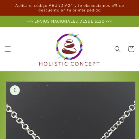
Ir
Aplica el código ABUNDIA24 y te obsequiamos 5% de
directamente
descuento en tu primer pedido
al contenido
>>> ENVIOS NACIONALES DESDE $130 <<<
Carrito
Ir
directamente
a la
información
del producto