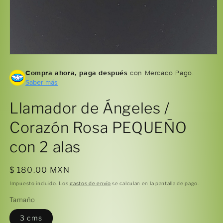
Abrir
elemento
Compra ahora, paga después
con Mercado Pago.
multimedia
1
Saber más
en
una
ventana
Llamador de Ángeles /
modal
Corazón Rosa PEQUEÑO
con 2 alas
Precio
$ 180.00 MXN
habitual
Impuesto incluido. Los
gastos de envío
se calculan en la pantalla de pago.
Tamaño
3 cms