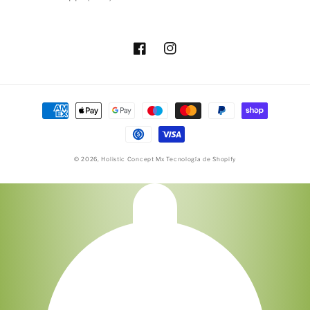
Facebook
Instagram
Formas
de
pago
© 2026,
Holistic Concept Mx
Tecnología de Shopify