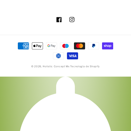
Facebook
Instagram
Formas
de
pago
© 2026,
Holistic Concept Mx
Tecnología de Shopify