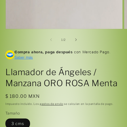
Abrir
Ab
elemento
e
multimedia
m
de
1
/
2
1
2
en
e
Compra ahora, paga después
con Mercado Pago.
una
u
ventana
Saber más
v
modal
m
Llamador de Ángeles /
Manzana ORO ROSA Menta
Precio
$ 180.00 MXN
habitual
Impuesto incluido. Los
gastos de envío
se calculan en la pantalla de pago.
Tamaño
3 cms