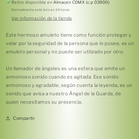
Retiro disponible en
Almacen CDMX (c.p 03900)
Normalmente está listo en 24 horas
Ver información de la tienda
Este hermoso amuleto tiene como función proteger y
velar por la seguridad de la persona que lo posee, es un
amuleto personal y no puede ser utilizado por otro.
Compra ahora y paga a meses
sin tarjeta de crédito
Un llamador de ángeles es una esfera que emite un
armonioso sonido cuando es agitada. Ese sonido
Agrega tu producto al carrito y
elige
armonioso y agradable, según cuenta la leyenda, es un
1
pagar con Meses sin Tarjeta.
En tu cuenta de Mercado Pago,
elige
sonido que avisa a nuestro Ángel de la Guarda, de
2
la cantidad de meses
y confirma.
quien necesitamos su presencia.
Paga mes a mes
con saldo disponible,
3
débito u otros medios.
Compartir
Crédito sujeto a aprobación.
¿Tienes dudas? Consulta nuestra
Ayuda.