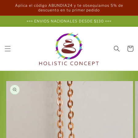
Ir
Aplica el código ABUNDIA24 y te obsequiamos 5% de
directamente
descuento en tu primer pedido
al contenido
>>> ENVIOS NACIONALES DESDE $130 <<<
Carrito
Ir
directamente
a la
información
del producto