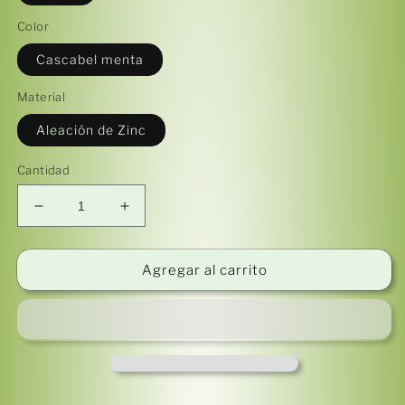
Color
Cascabel menta
Material
Aleación de Zinc
Cantidad
Reducir
Aumentar
cantidad
cantidad
para
para
Llamador
Llamador
Agregar al carrito
de
de
Ángeles
Ángeles
/
/
Manzana
Manzana
ORO
ORO
ROSA
ROSA
Menta
Menta