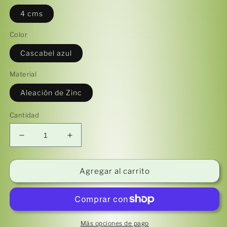
4 cms
Color
Cascabel azul
Material
Aleación de Zinc
Cantidad
Reducir
Aumentar
cantidad
cantidad
para
para
Llamador
Llamador
Agregar al carrito
de
de
Ángeles
Ángeles
/
/
Saquito
Saquito
de
de
Más opciones de pago