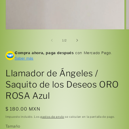
Abrir
Ab
elemento
e
multimedia
m
de
1
/
2
1
2
en
e
Compra ahora, paga después
con Mercado Pago.
una
u
ventana
Saber más
v
modal
m
Llamador de Ángeles /
Saquito de los Deseos ORO
ROSA Azul
Precio
$ 180.00 MXN
habitual
Impuesto incluido. Los
gastos de envío
se calculan en la pantalla de pago.
Tamaño