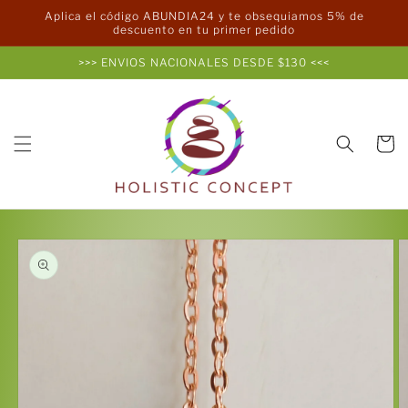
Ir
Aplica el código ABUNDIA24 y te obsequiamos 5% de
directamente
descuento en tu primer pedido
al contenido
>>> ENVIOS NACIONALES DESDE $130 <<<
Carrito
Ir
directamente
a la
información
del producto