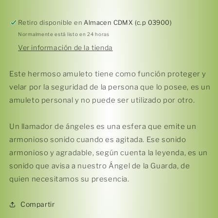
los
los
Deseos
Deseos
Retiro disponible en
Almacen CDMX (c.p 03900)
ORO
ORO
Normalmente está listo en 24 horas
ROSA
ROSA
Ver información de la tienda
Azul
Azul
Este hermoso amuleto tiene como función proteger y
velar por la seguridad de la persona que lo posee, es un
Compra ahora y paga a meses
amuleto personal y no puede ser utilizado por otro.
sin tarjeta de crédito
Un llamador de ángeles es una esfera que emite un
Agrega tu producto al carrito y
elige
armonioso sonido cuando es agitada. Ese sonido
1
pagar con Meses sin Tarjeta.
armonioso y agradable, según cuenta la leyenda, es un
En tu cuenta de Mercado Pago,
elige
2
la cantidad de meses
y confirma.
sonido que avisa a nuestro Ángel de la Guarda, de
Paga mes a mes
con saldo disponible,
3
quien necesitamos su presencia.
débito u otros medios.
Compartir
Crédito sujeto a aprobación.
¿Tienes dudas? Consulta nuestra
Ayuda.