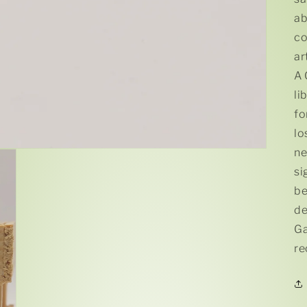
ab
co
ar
A 
li
fo
lo
ne
si
be
de
Ga
re