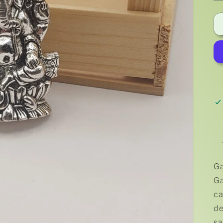
Ga
Ga
ca
de
sa