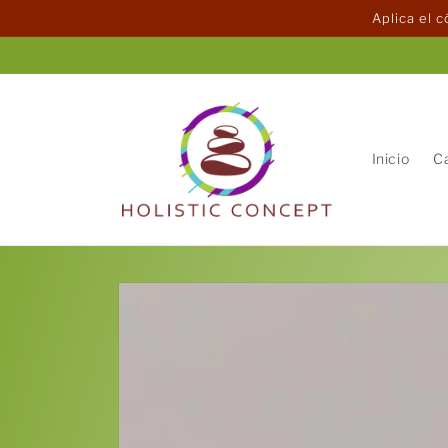
Ir
Aplica el 
directamente
al contenido
Inicio
C
Ir
directamente
a la
información
del producto