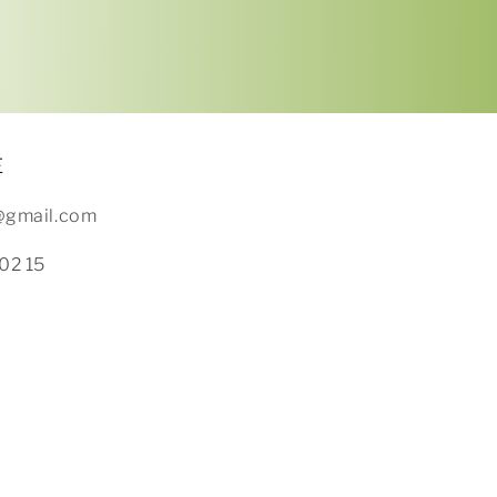
E
x@gmail.com
02 15