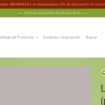
código ABUNDIA24 y te obsequiamos 5% de descuento en tu pr
>>> ENVIOS NACIONALES DESDE $130 <<<
atálogo de Productos
Contacto / Suscripción
Buscar