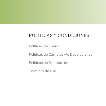
2
en
una
ventana
modal
POLÍTICAS Y CONDICIONES
Politicas de Envío
Políticas de Cambios y/o Devoluciones
Políticas de Facturación
Términos de Uso