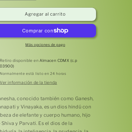
cantidad
cantidad
para
para
Llavero
Llavero
Agregar al carrito
Ganesha
Ganesha
(plateado)
(plateado)
Más opciones de pago
Retiro disponible en
Almacen CDMX (c.p
03900)
Normalmente está listo en 24 horas
Ver información de la tienda
nesha, conocido también como Ganesh,
napati y Vinayaka, es un dios hindú con
beza de elefante y cuerpo humano, hijo
 Shiva y Parvati. Es el dios de la
biduría, la inteligencia, la prudencia, la