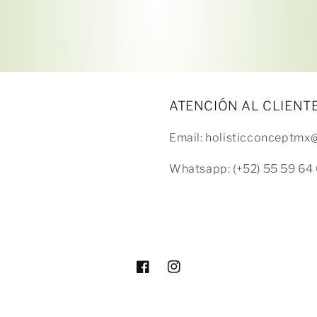
tarjeta de crédito
Agrega tu producto al carrito y
elige pagar con
1
Meses sin Tarjeta.
En tu cuenta de Mercado Pago,
elige la
2
cantidad de meses
y confirma.
Paga mes a mes
con saldo disponible, débito u
3
otros medios.
ATENCIÓN AL CLIENT
Email: holisticconceptm
Crédito sujeto a aprobación.
¿Tienes dudas? Consulta nuestra
Ayuda.
Whatsapp: (+52) 55 59 64 
Facebook
Instagram