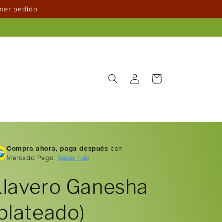
imer pedido
Iniciar
Carrito
sesión
Compra ahora, paga después
con
Mercado Pago.
Saber más
Llavero Ganesha
(plateado)