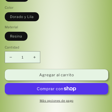
Color
Dorado y Lila
Material
Resina
Cantidad
Reducir
Aumentar
cantidad
cantidad
para
para
Metatrón
Metatrón
Agregar al carrito
(nuevo
(nuevo
modelo)
modelo)
(grande
(grande
/
/
dorado)
dorado)
Más opciones de pago