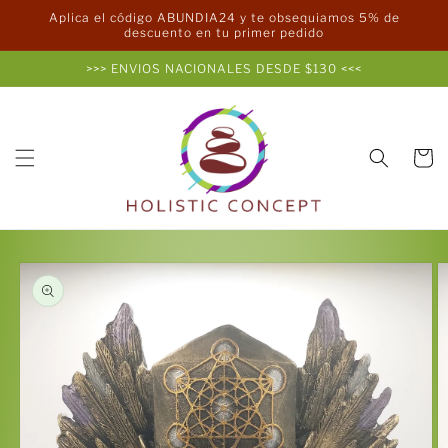
Ir
Aplica el código ABUNDIA24 y te obsequiamos 5% de
directamente
descuento en tu primer pedido
al contenido
>>> ENVIOS NACIONALES DESDE $130 <<<
Carrito
Ir
directamente
a la
información
del producto