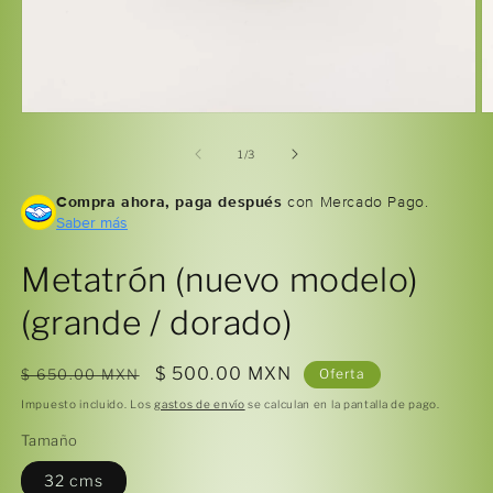
Abrir
Ab
elemento
e
multimedia
m
de
1
/
3
1
2
en
e
Compra ahora, paga después
con Mercado Pago.
una
u
ventana
Saber más
v
modal
m
Metatrón (nuevo modelo)
(grande / dorado)
Precio
Precio
$ 500.00 MXN
$ 650.00 MXN
Oferta
habitual
de
Impuesto incluido. Los
gastos de envío
se calculan en la pantalla de pago.
oferta
Tamaño
32 cms