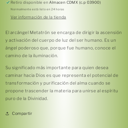
Retiro disponible en
Almacen CDMX (c.p 03900)
Normalmente está listo en 24 horas
Ver información de la tienda
El arcángel Metatrón se encarga de dirigir la ascensión
y activación del cuerpo de luz del ser humano. Es un
ángel poderoso que, porque fue humano, conoce el
Compra ahora y paga a meses
camino de la iluminación.
sin tarjeta de crédito
Su significado más importante para quien desea
caminar hacia Dios es que representa el potencial de
Agrega tu producto al carrito y
elige
1
pagar con Meses sin Tarjeta.
transformación y purificación del alma cuando se
En tu cuenta de Mercado Pago,
elige
propone trascender la materia para unirse al espíritu
2
la cantidad de meses
y confirma.
Paga mes a mes
con saldo disponible,
puro de la Divinidad.
3
débito u otros medios.
Compartir
Crédito sujeto a aprobación.
¿Tienes dudas? Consulta nuestra
Ayuda.