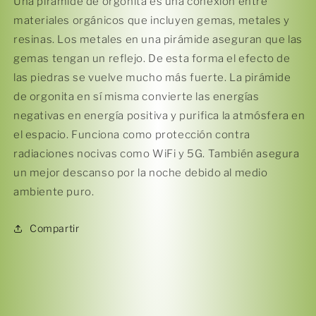
Una pirámide de orgonita es una conexión entre
materiales orgánicos que incluyen gemas, metales y
resinas. Los metales en una pirámide aseguran que las
gemas tengan un reflejo. De esta forma el efecto de
las piedras se vuelve mucho más fuerte. La pirámide
de orgonita en sí misma convierte las energías
Compra ahora y paga a meses
negativas en energía positiva y purifica la atmósfera en
sin tarjeta de crédito
el espacio. Funciona como protección contra
radiaciones nocivas como WiFi y 5G. También asegura
Agrega tu producto al carrito y
elige
un mejor descanso por la noche debido al medio
1
pagar con Meses sin Tarjeta.
ambiente puro.
En tu cuenta de Mercado Pago,
elige
2
la cantidad de meses
y confirma.
Paga mes a mes
con saldo disponible,
3
Compartir
débito u otros medios.
Crédito sujeto a aprobación.
¿Tienes dudas? Consulta nuestra
Ayuda.