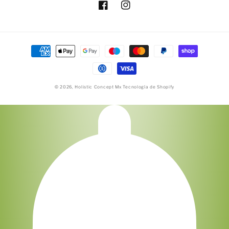
Facebook
Instagram
Formas
de
pago
© 2026,
Holistic Concept Mx
Tecnología de Shopify