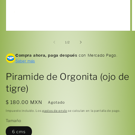
Abrir
Ab
elemento
e
multimedia
m
de
1
/
2
1
2
en
e
Compra ahora, paga después
con Mercado Pago.
una
u
ventana
Saber más
v
modal
m
Piramide de Orgonita (ojo de
tigre)
Precio
$ 180.00 MXN
Agotado
habitual
Impuesto incluido. Los
gastos de envío
se calculan en la pantalla de pago.
Tamaño
6 cms