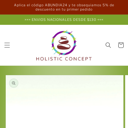
Ir
Aplica el código ABUNDIA24 y te obsequiamos 5% de
directamente
descuento en tu primer pedido
al contenido
>>> ENVIOS NACIONALES DESDE $130 <<<
Carrito
Ir
directamente
a la
información
del producto