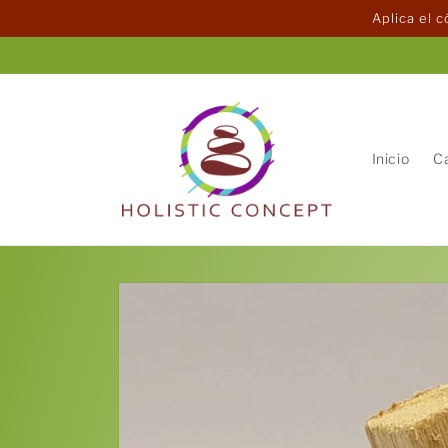
Ir
Aplica el 
directamente
al contenido
Inicio
C
Ir
directamente
a la
información
del producto