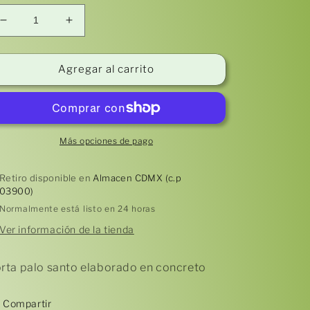
Reducir
Aumentar
cantidad
cantidad
para
para
Porta
Porta
Agregar al carrito
Sahumerio
Sahumerio
CONCRETO
CONCRETO
(modelo
(modelo
3)
3)
Más opciones de pago
Retiro disponible en
Almacen CDMX (c.p
03900)
Normalmente está listo en 24 horas
Ver información de la tienda
rta palo santo elaborado en concreto
Compartir