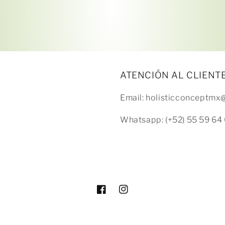
tarjeta de crédito
Agrega tu producto al carrito y
elige pagar con
1
Meses sin Tarjeta.
En tu cuenta de Mercado Pago,
elige la
2
cantidad de meses
y confirma.
Paga mes a mes
con saldo disponible, débito u
3
otros medios.
ATENCIÓN AL CLIENT
Email: holisticconceptm
Crédito sujeto a aprobación.
¿Tienes dudas? Consulta nuestra
Ayuda.
Whatsapp: (+52) 55 59 64 
Facebook
Instagram