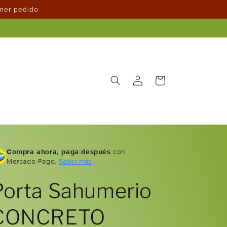
imer pedido
Iniciar
Carrito
sesión
Compra ahora, paga después
con
Mercado Pago.
Saber más
Porta Sahumerio
CONCRETO