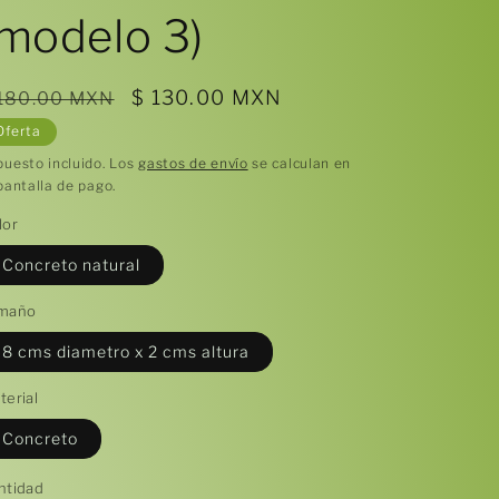
(modelo 3)
recio
Precio
$ 130.00 MXN
 180.00 MXN
abitual
de
Oferta
oferta
puesto incluido. Los
gastos de envío
se calculan en
pantalla de pago.
lor
Concreto natural
maño
8 cms diametro x 2 cms altura
terial
Concreto
ntidad