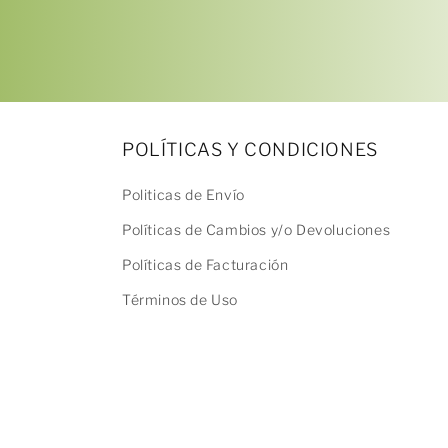
2
en
una
ventana
modal
POLÍTICAS Y CONDICIONES
Politicas de Envío
Políticas de Cambios y/o Devoluciones
Políticas de Facturación
Términos de Uso