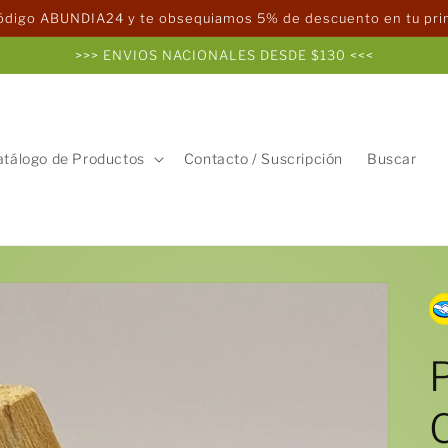
código ABUNDIA24 y te obsequiamos 5% de descuento en tu pr
>>> ENVIOS NACIONALES DESDE $130 <<<
atálogo de Productos
Contacto / Suscripción
Buscar