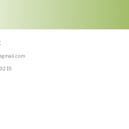
E
x@gmail.com
02 15